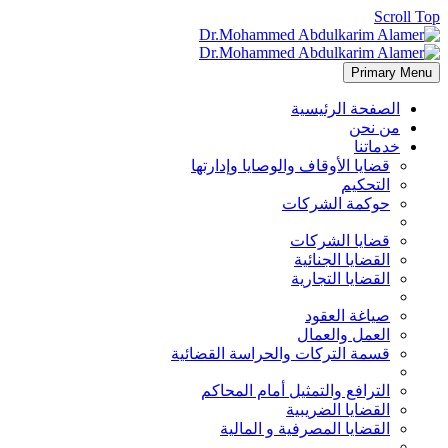
Scroll Top
Primary Menu
الصفحة الرئيسية
من نحن
خدماتنا
قضايا الأوقاف والوصايا وإدارتها
التحكيم
حوكمة الشركات
قضايا الشركات
القضايا الجنائية
القضايا التجارية
صياغة العقود
العمل والعمال
قسمة التركات والحراسة القضائية
الترافع والتمثيل أمام المحاكم
القضايا الضريبية
القضايا المصرفية و المالية