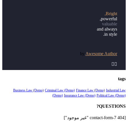
Bright,
powerful,
valuable
and always
in style.
by
Awesome Author


tags
Business Law (Demo)
Criminal Law (Demo)
Finance Law (Demo)
Industrial Law
(Demo)
Insurance Law (Demo)
Political Law (Demo)
QUESTIONS?
[contact-form-7 404 "غير موجود"]