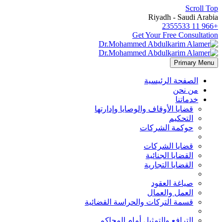
Scroll Top
Riyadh - Saudi Arabia
+966 11 2355533
Get Your Free Consultation
Primary Menu
الصفحة الرئيسية
من نحن
خدماتنا
قضايا الأوقاف والوصايا وإدارتها
التحكيم
حوكمة الشركات
قضايا الشركات
القضايا الجنائية
القضايا التجارية
صياغة العقود
العمل والعمال
قسمة التركات والحراسة القضائية
الترافع والتمثيل أمام المحاكم