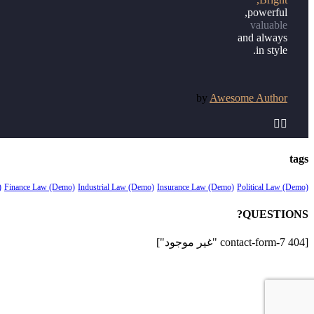
powerful,
valuable
and always
in style.
by
Awesome Author


tags
)
Finance Law (Demo)
Industrial Law (Demo)
Insurance Law (Demo)
Political Law (Demo)
QUESTIONS?
[contact-form-7 404 "غير موجود"]